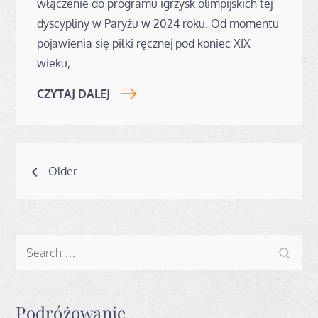
włączenie do programu igrzysk olimpijskich tej
dyscypliny w Paryżu w 2024 roku. Od momentu
pojawienia się piłki ręcznej pod koniec XIX
wieku,…
CZYTAJ DALEJ
Nawigacja
Older
po
wpisach
Search
Search
for:
Podróżowanie