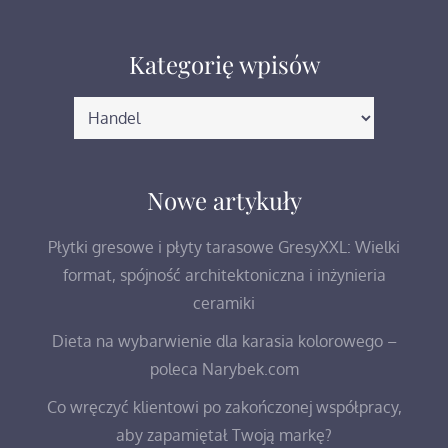
Kategorię wpisów
Kategorię
wpisów
Nowe artykuły
Płytki gresowe i płyty tarasowe GresyXXL: Wielki
format, spójność architektoniczna i inżynieria
ceramiki
Dieta na wybarwienie dla karasia kolorowego –
poleca Narybek.com
Co wręczyć klientowi po zakończonej współpracy,
aby zapamiętał Twoją markę?