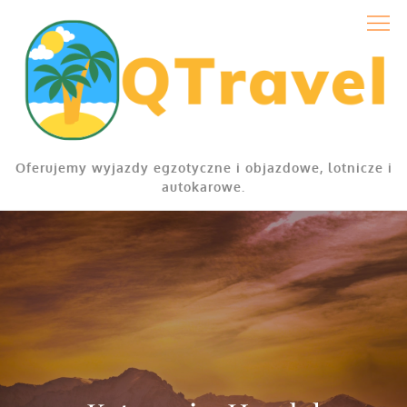
Skip
to
content
Oferujemy wyjazdy egzotyczne i objazdowe, lotnicze i
autokarowe.