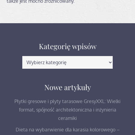
także jest mocno zróżnicowany.
Kategorię wpisów
Kategorię
wpisów
Nowe artykuły
Płytki gresowe i płyty tarasowe GresyXXL: Wielki
format, spójność architektoniczna i inżynieria
ceramiki
Dieta na wybarwienie dla karasia kolorowego –