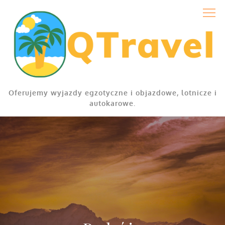
Skip
to
content
Oferujemy wyjazdy egzotyczne i objazdowe, lotnicze i
autokarowe.