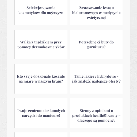
Selekcjonowanie
Zastosowanie kwasu
kosmetyków dla mężczyzn
hialuronowego w medycynie
estetycznej
Walka z trądzikiem przy
Potrzebne ci buty do
pomocy dermokosmetyków
garnituru?
Kto szyje doskonałe koszule
Tanie lakiery hybrydowe -
na miarę w naszym kraju?
jak znaleźć najlepsze oferty?
Twoje centrum doskonałych
Strony z opiniami o
narzędzi do manicure!
produktach health&beauty –
dlaczego są pomocne?