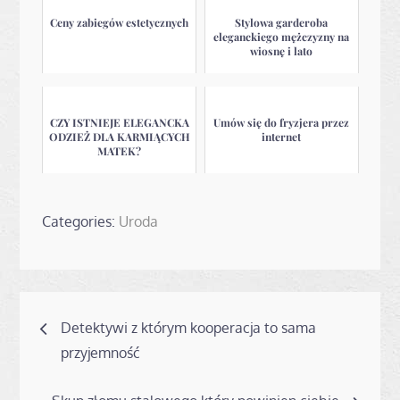
Ceny zabiegów estetycznych
Stylowa garderoba
eleganckiego mężczyzny na
wiosnę i lato
CZY ISTNIEJE ELEGANCKA
Umów się do fryzjera przez
ODZIEŻ DLA KARMIĄCYCH
internet
MATEK?
Categories:
Uroda
Nawigacja
Detektywi z którym kooperacja to sama
wpisu
przyjemność