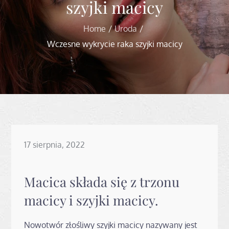
szyjki macicy
Home
Uroda
Wczesne wykrycie raka szyjki macicy
Posted
17 sierpnia, 2022
on
Macica składa się z trzonu
macicy i szyjki macicy.
Nowotwór złośliwy szyjki macicy nazywany jest