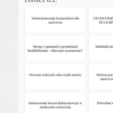
Selekcjonowanie kosmetyków dla
CZY ISTNIEJ
mężczyzn
DLA KAR
Strony z opiniami o produktach
Składniki n
health&beauty – dlaczego są pomocne?
Wczesne wykrycie raka szyjki macicy
Stylowa ga
mężczyzn
Zastosowanie kwasu hialuronowego w
Potrzebne c
medycynie estetycznej