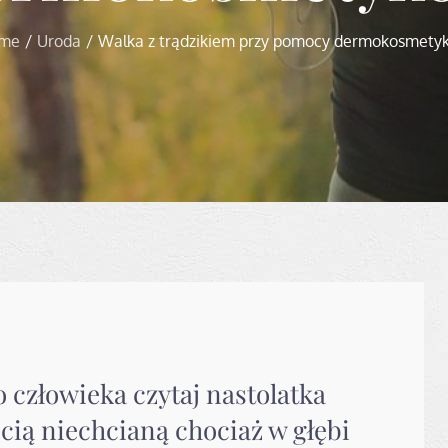
me
Uroda
Walka z trądzikiem przy pomocy dermokosmety
człowieka czytaj nastolatka
cią niechcianą chociaż w głębi