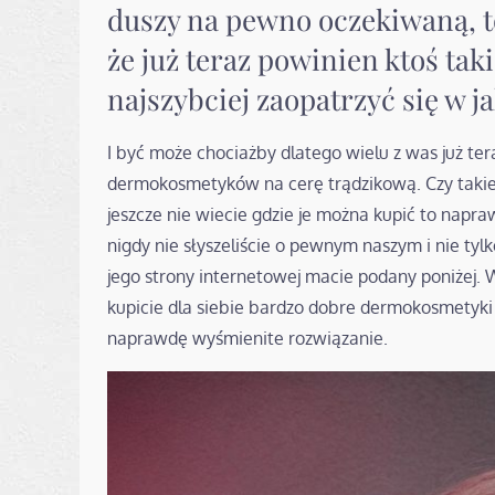
duszy na pewno oczekiwaną, to
że już teraz powinien ktoś tak
najszybciej zaopatrzyć się w j
I być może chociażby dlatego wielu z was już ter
dermokosmetyków na cerę trądzikową. Czy takie s
jeszcze nie wiecie gdzie je można kupić to napra
nigdy nie słyszeliście o pewnym naszym i nie tyl
jego strony internetowej macie podany poniżej. W 
kupicie dla siebie bardzo dobre dermokosmetyki d
naprawdę wyśmienite rozwiązanie.