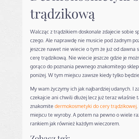
trądzikową
Walcząc z trądzikiem doskonale zdajecie sobie s
czego. Ale naprawdę nie musicie pod żadnym p
jeszcze nawet nie wiecie o tym że już od dawna
cerę trądzikową. Nie wiecie jeszcze gdzie je mo
gorąco do poznania pewnego znakomitego sklepu.
poniżej. W tym miejscu zawsze kiedy tylko będziec
My wam życzymy ich jak najbardziej udanych. I 
czekajcie ani chwili dłużej lecz już teraz właśn
znakomite
dermokosmetyki do cery trądzikowej
.
miejscu te wyroby. A potem na pewno o wiele raźn
rankiem jak również każdym wieczorem.
Zobacz też: