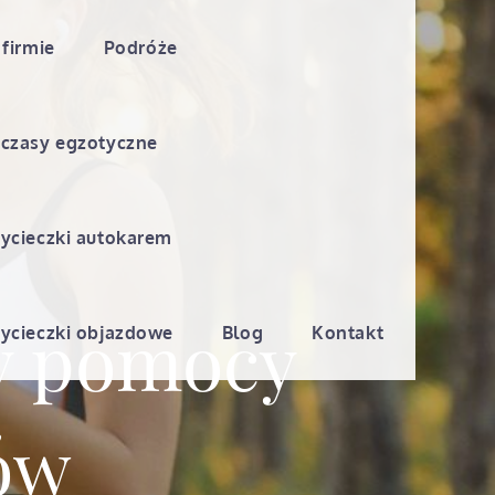
 firmie
Podróże
czasy egzotyczne
ycieczki autokarem
zy pomocy
ycieczki objazdowe
Blog
Kontakt
ów