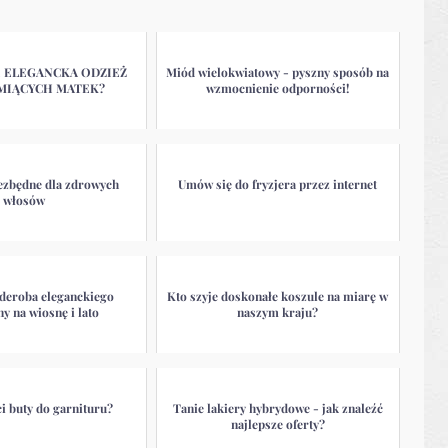
E ELEGANCKA ODZIEŻ
Miód wielokwiatowy - pyszny sposób na
MIĄCYCH MATEK?
wzmocnienie odporności!
iezbędne dla zdrowych
Umów się do fryzjera przez internet
włosów
rderoba eleganckiego
Kto szyje doskonałe koszule na miarę w
y na wiosnę i lato
naszym kraju?
i buty do garnituru?
Tanie lakiery hybrydowe - jak znaleźć
najlepsze oferty?