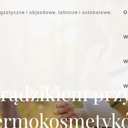
gzotyczne i objazdowe, lotnicze i autokarowe.
O
W
W
trądzikiem pr
W
ermokosmetyk