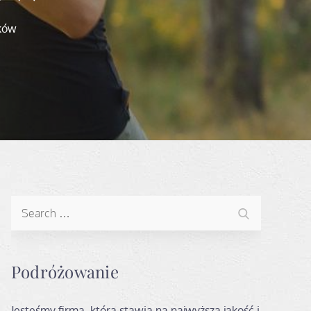
ków
Search
Search
for:
Podróżowanie
Jesteśmy firmą, która stawia na najwyższą jakość i