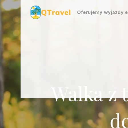
Skip
to
Oferujemy wyjazdy e
content
Walka z 
d