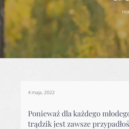
Ho
Posted
4 maja, 2022
on
Ponieważ dla każdego młodego 
trądzik jest zawsze przypadłoś