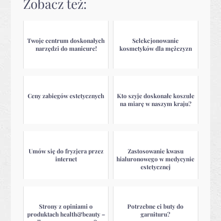
Zobacz też:
Twoje centrum doskonałych
Selekcjonowanie
narzędzi do manicure!
kosmetyków dla mężczyzn
Ceny zabiegów estetycznych
Kto szyje doskonałe koszule
na miarę w naszym kraju?
Umów się do fryzjera przez
Zastosowanie kwasu
internet
hialuronowego w medycynie
estetycznej
Strony z opiniami o
Potrzebne ci buty do
produktach health&beauty –
garnituru?