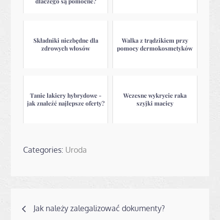
dlaczego są pomocne?
Składniki niezbędne dla
Walka z trądzikiem przy
zdrowych włosów
pomocy dermokosmetyków
Tanie lakiery hybrydowe -
Wczesne wykrycie raka
jak znaleźć najlepsze oferty?
szyjki macicy
Categories:
Uroda
Nawigacja
Jak należy zalegalizować dokumenty?