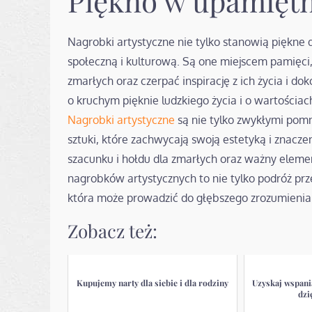
Piękno w upamiętn
Nagrobki artystyczne nie tylko stanowią piękne dz
społeczną i kulturową. Są one miejscem pamięc
zmarłych oraz czerpać inspirację z ich życia i d
o kruchym pięknie ludzkiego życia i o wartościach
Nagrobki artystyczne
są nie tylko zwykłymi pom
sztuki, które zachwycają swoją estetyką i znacz
szacunku i hołdu dla zmarłych oraz ważny elem
nagrobków artystycznych to nie tylko podróż przez
która może prowadzić do głębszego zrozumienia w
Zobacz też:
Kupujemy narty dla siebie i dla rodziny
Uzyskaj wspani
dzi