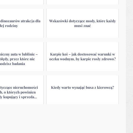
 dinozaurów atrakcja dla
Wskazówki dotyczące mody, które każdy
łej rodziny
musi znać
iczny auta w lublinie –
Karpie koi – jak dostosować warunki w
błędy, przez które nie
oczku wodnym, by karpie rosły zdrowo?
hodzisz badania
tyczące nieruchomości
Kiedy warto wynająć busa z kierowcą?
h, o których powinien
y kupujący i sprzeda...