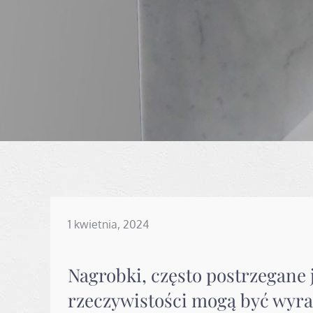
Posted
1 kwietnia, 2024
on
Nagrobki, często postrzegane j
rzeczywistości mogą być wyraz