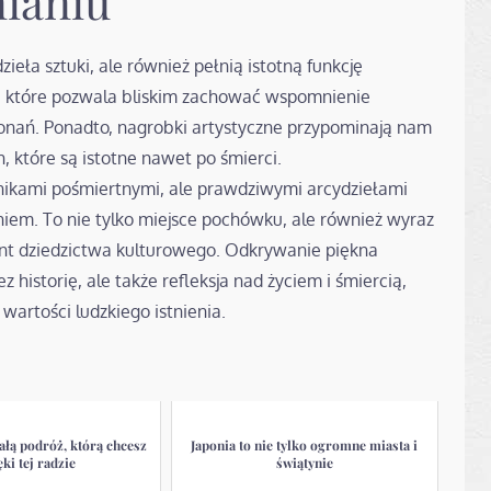
ianiu
ieła sztuki, ale również pełnią istotną funkcję
i, które pozwala bliskim zachować wspomnienie
okonań. Ponadto, nagrobki artystyczne przypominają nam
, które są istotne nawet po śmierci.
nikami pośmiertnymi, ale prawdziwymi arcydziełami
eniem. To nie tylko miejsce pochówku, ale również wyraz
ent dziedzictwa kulturowego. Odkrywanie piękna
 historię, ale także refleksja nad życiem i śmiercią,
artości ludzkiego istnienia.
ałą podróż, którą chcesz
Japonia to nie tylko ogromne miasta i
ęki tej radzie
świątynie