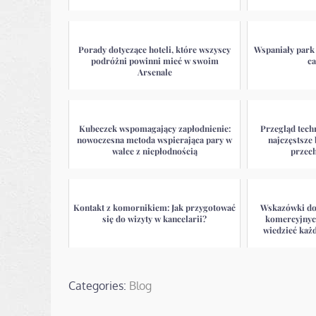
Porady dotyczące hoteli, które wszyscy
Wspaniały park
podróżni powinni mieć w swoim
ca
Arsenale
Kubeczek wspomagający zapłodnienie:
Przegląd techn
nowoczesna metoda wspierająca pary w
najczęstsze 
walce z niepłodnością
przec
Kontakt z komornikiem: Jak przygotować
Wskazówki do
się do wizyty w kancelarii?
komercyjnyc
wiedzieć każd
Categories:
Blog