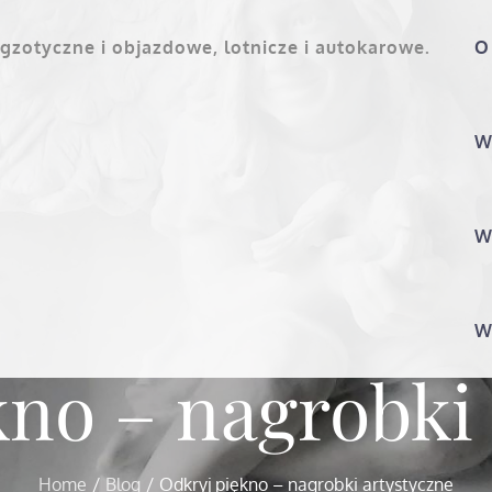
gzotyczne i objazdowe, lotnicze i autokarowe.
O
W
W
W
kno – nagrobki 
Home
Blog
Odkryj piękno – nagrobki artystyczne