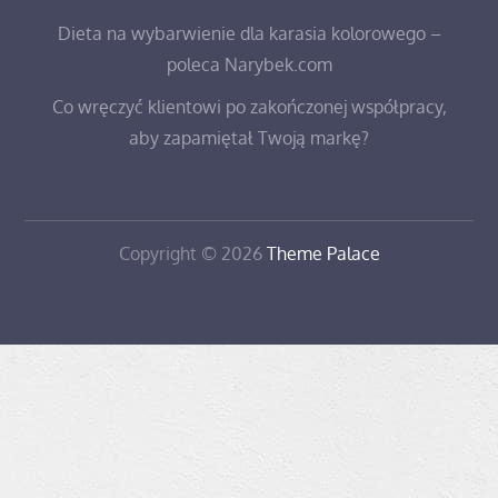
Dieta na wybarwienie dla karasia kolorowego –
poleca Narybek.com
Co wręczyć klientowi po zakończonej współpracy,
aby zapamiętał Twoją markę?
Copyright © 2026
Theme Palace
Kontakt
O
Podróże
Wczasy
Wycieczki
Wycieczki
firmie
egzotyczne
autokarem
objazdowe