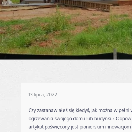
Posted
13 lipca, 2022
on
Czy zastanawiałeś się kiedyś, jak można w pełni
ogrzewania swojego domu lub budynku? Odpowiedz
artykuł poświęcony jest pionierskim innowacjom 