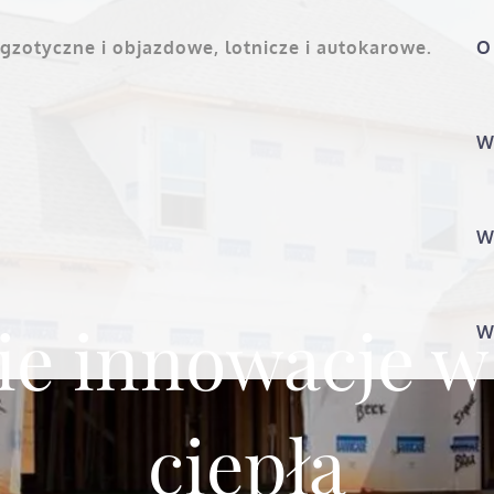
gzotyczne i objazdowe, lotnicze i autokarowe.
O
W
W
kie innowacje 
W
ciepła