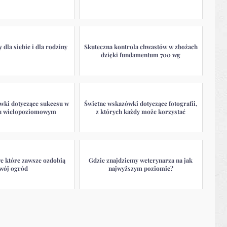
dla siebie i dla rodziny
Skuteczna kontrola chwastów w zbożach
dzięki fundamentum 700 wg
wki dotyczące sukcesu w
Świetne wskazówki dotyczące fotografii,
u wielopoziomowym
z których każdy może korzystać
e które zawsze ozdobią
Gdzie znajdziemy weterynarza na jak
twój ogród
najwyższym poziomie?