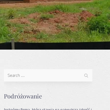
Search
Search
for:
Podróżowanie
Jesteśmy firmą, która stawia na najwyższą jakość i