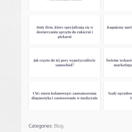
Atuty firm, które specjalizują się w
Kupujemy narty 
dostarczaniu sprzętu do cukierni i
piekarni
Jak często do tej pory wypożyczaliście
Świetne wskazó
samochód?
marketing
USG stawu kolanowego: zaawansowana
Szafy ogrodow
diagnostyka i zastosowanie w medycynie
Categories:
Blog