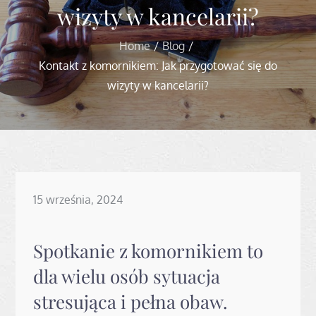
wizyty w kancelarii?
Home
Blog
Kontakt z komornikiem: Jak przygotować się do
wizyty w kancelarii?
Posted
15 września, 2024
on
Spotkanie z komornikiem to
dla wielu osób sytuacja
stresująca i pełna obaw.