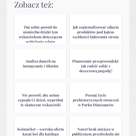
Zobacz też:
Daj sobie powód do
Jak zoptymalizować zdjęcia
uśmiechu dzięki tym
produktów pod kątem
wskazówkom dotyczącym
szybkości ładowania strony
wybielania zębów
Analiza danych na
Planowanie przeprowadzki:
instagramie i tiktoku
jak radzić sobie z
deszczową pogodą?
Nie pozwól, aby astma
Poznaj życie
zepsuła Ci dzień, wypróbuj
prehistorycznych stworzeń
te skuteczne wskazówki
w Parku Dinozaurów
Koimarket – szeroka oferta
Nawet brak miejsca w
karpi koi dla każdego
publicznym przedszkolu nie