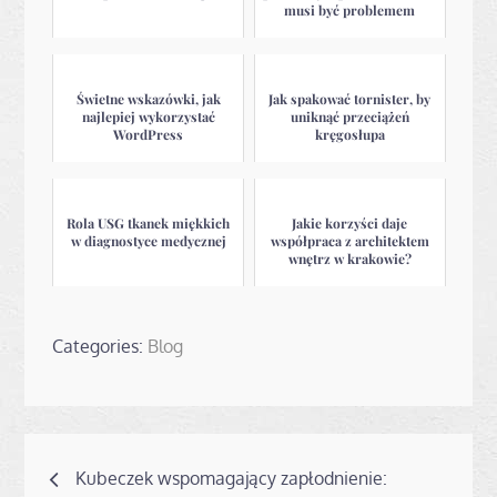
musi być problemem
Świetne wskazówki, jak
Jak spakować tornister, by
najlepiej wykorzystać
uniknąć przeciążeń
WordPress
kręgosłupa
Rola USG tkanek miękkich
Jakie korzyści daje
w diagnostyce medycznej
współpraca z architektem
wnętrz w krakowie?
Categories:
Blog
Nawigacja
Kubeczek wspomagający zapłodnienie: