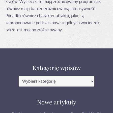
krajów. Wycieczki te mają zróżnicowany program jak
również mają bardzo zróżnicowaną intensywność.
Ponadto również charakter atrakcji, jakie są
zaproponowane podczas poszczególnych wycieczek,
także jest mocno zróżnicowany.
Kategorię wpisów
Kategorię
wpisów
Nowe artykuły