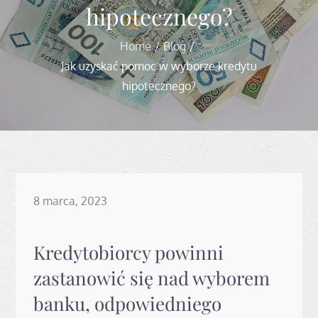
hipotecznego?
Home
Blog
Jak uzyskać pomoc w wyborze kredytu
hipotecznego?
Posted
8 marca, 2023
on
Kredytobiorcy powinni
zastanowić się nad wyborem
banku, odpowiedniego