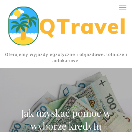
Skip
to
content
Oferujemy wyjazdy egzotyczne i objazdowe, lotnicze i
autokarowe.
Jak uzyskać pomoc w
wyborze kredytu