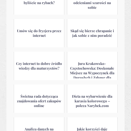
byliście na rybach?
odcieniami szarości na
sobie
Umów się do fryzjera przez
Skąd się bierze chrapanie i
internet
jak sobie z nim poradzić
Czy internet to dobre źródło
Jura Krakowsko-
wiedzy dla maturzystów?
Częstochowska: Doskonałe
Miejsce na Wypoczynek dla
Dorosłych i Zabawę dla
Dzieci
Świetna rada dotycząca
Dieta na wybarwienie dla
znajdowania ofert zakupów
karasia kolorowego –
online
poleca Narybek.com
Analiza danych na
Jakie korzyści daje