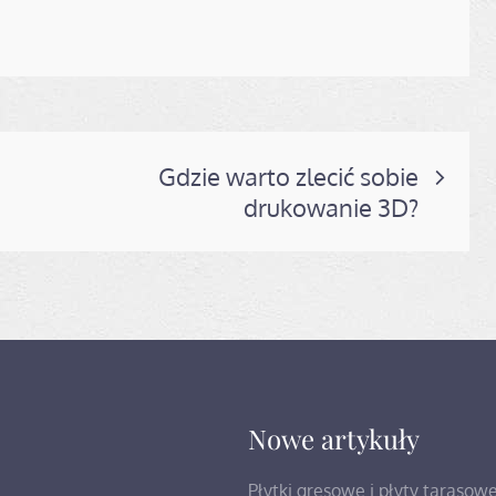
Gdzie warto zlecić sobie
drukowanie 3D?
Nowe artykuły
Płytki gresowe i płyty tarasow