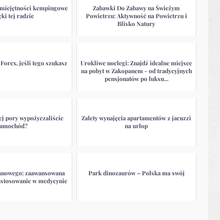
miejętności kempingowe
Zabawki Do Zabawy na Świeżym
ęki tej radzie
Powietrzu: Aktywność na Powietrzu i
Blisko Natury
Forex, jeśli tego szukasz
Urokliwe noclegi: Znajdź idealne miejsce
na pobyt w Zakopanem - od tradycyjnych
pensjonatów po luksu...
tej pory wypożyczaliście
Zalety wynajęcia apartamentów z jacuzzi
amochód?
na urlop
anowego: zaawansowana
Park dinozaurów – Polska ma swój
zastosowanie w medycynie