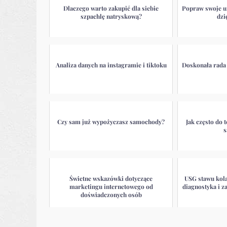
Dlaczego warto zakupić dla siebie
Popraw swoje u
szpachlę natryskową?
dzi
Analiza danych na instagramie i tiktoku
Doskonała rada 
Czy sam już wypożyczasz samochody?
Jak często do 
s
Świetne wskazówki dotyczące
USG stawu kol
marketingu internetowego od
diagnostyka i 
doświadczonych osób