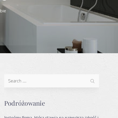
obie
Search
Search
for:
Podróżowanie
Jesteśmy firmą, która stawia na najwyższą jakość i