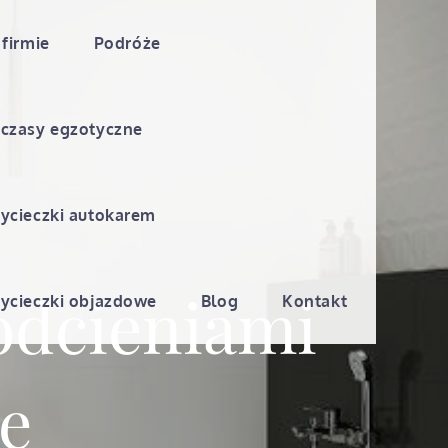
 firmie
Podróże
czasy egzotyczne
ycieczki autokarem
 odcieniami
ycieczki objazdowe
Blog
Kontakt
ie