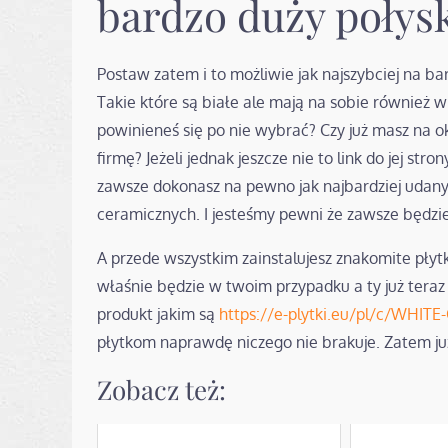
bardzo duży połys
Postaw zatem i to możliwie jak najszybciej na ba
Takie które są białe ale mają na sobie również wi
powinieneś się po nie wybrać? Czy już masz na ok
firmę? Jeżeli jednak jeszcze nie to link do jej s
zawsze dokonasz na pewno jak najbardziej udany
ceramicznych. I jesteśmy pewni że zawsze będzie
A przede wszystkim zainstalujesz znakomite płyt
właśnie będzie w twoim przypadku a ty już teraz
produkt jakim są
https://e-plytki.eu/pl/c/WHIT
płytkom naprawdę niczego nie brakuje. Zatem już
Zobacz też: