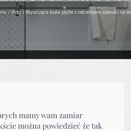
me
Blog
Błyszczące białe płytki z odcieniami szarości na s
tórych mamy wam zamiar
kście można powiedzieć że tak