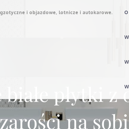
gzotyczne i objazdowe, lotnicze i autokarowe.
O
W
W
 białe płytki z
W
zarości na sob