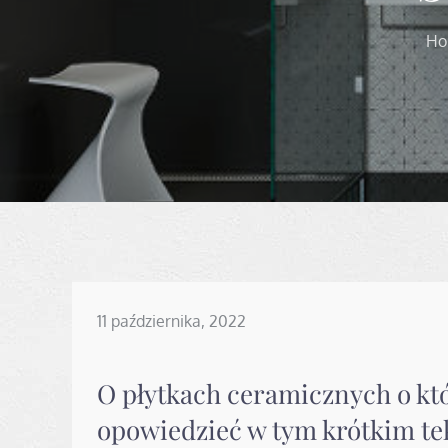
Ho
Posted
11 października, 2022
on
O płytkach ceramicznych o k
opowiedzieć w tym krótkim te