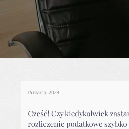
Posted
16 marca, 2024
on
Cześć! Czy kiedykolwiek zasta
rozliczenie podatkowe szybko