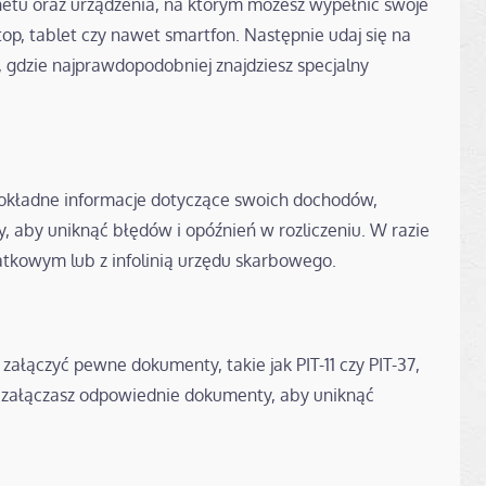
netu oraz urządzenia, na którym możesz wypełnić swoje
p, tablet czy nawet smartfon. Następnie udaj się na
gdzie najprawdopodobniej znajdziesz specjalny
 dokładne informacje dotyczące swoich dochodów,
y, aby uniknąć błędów i opóźnień w rozliczeniu. W razie
atkowym lub z infolinią urzędu skarbowego.
ałączyć pewne dokumenty, takie jak PIT-11 czy PIT-37,
e załączasz odpowiednie dokumenty, aby uniknąć