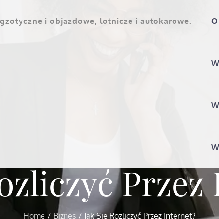
gzotyczne i objazdowe, lotnicze i autokarowe.
O
W
W
W
Rozliczyć Przez 
Home
Biznes
Jak Się Rozliczyć Przez Internet?