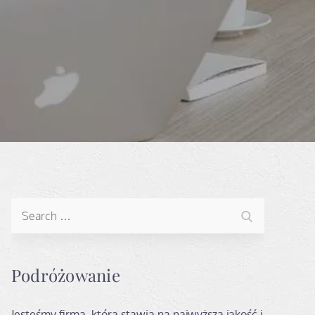
Search
Search
for:
Podróżowanie
Jesteśmy firmą, która stawia na najwyższą jakość i