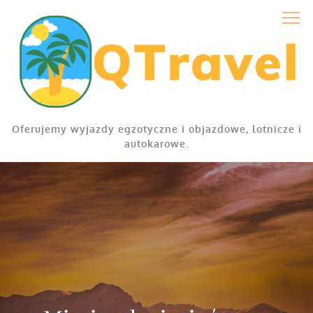
Skip
to
content
Oferujemy wyjazdy egzotyczne i objazdowe, lotnicze i
autokarowe.