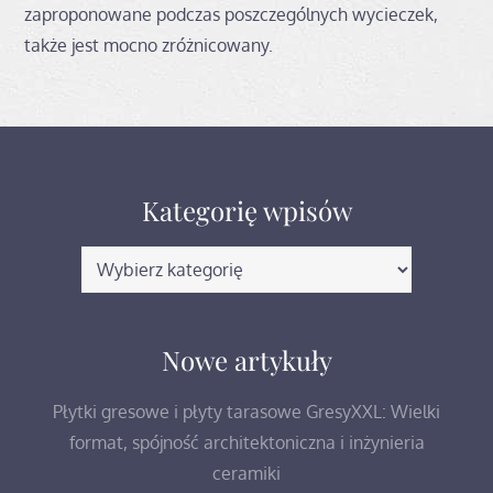
zaproponowane podczas poszczególnych wycieczek,
także jest mocno zróżnicowany.
Kategorię wpisów
Kategorię
wpisów
Nowe artykuły
Płytki gresowe i płyty tarasowe GresyXXL: Wielki
format, spójność architektoniczna i inżynieria
ceramiki