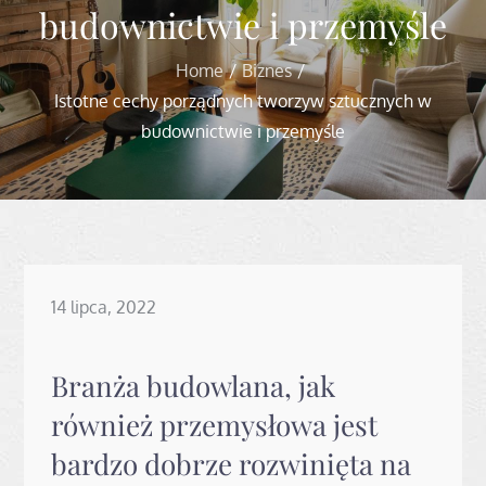
budownictwie i przemyśle
Home
Biznes
Istotne cechy porządnych tworzyw sztucznych w
budownictwie i przemyśle
Posted
14 lipca, 2022
on
Branża budowlana, jak
również przemysłowa jest
bardzo dobrze rozwinięta na