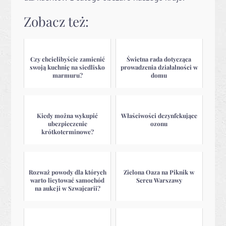
Zobacz też:
Czy chcielibyście zamienić
Świetna rada dotycząca
swoją kuchnię na siedlisko
prowadzenia działalności w
marmuru?
domu
Kiedy można wykupić
Właściwości dezynfekujące
ubezpieczenie
ozonu
krótkoterminowe?
Rozważ powody dla których
Zielona Oaza na Piknik w
warto licytować samochód
Sercu Warszawy
na aukcji w Szwajcarii?