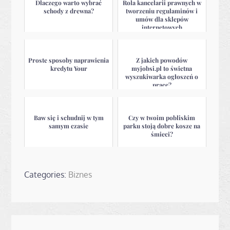
Dlaczego warto wybrać
Rola kancelarii prawnych w
schody z drewna?
tworzeniu regulaminów i
umów dla sklepów
internetowych
Proste sposoby naprawienia
Z jakich powodów
kredytu Your
myjobsi.pl to świetna
wyszukiwarka ogłoszeń o
pracę?
Baw się i schudnij w tym
Czy w twoim pobliskim
samym czasie
parku stoją dobre kosze na
śmieci?
Categories:
Biznes
Nawigacja