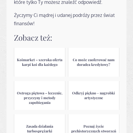
które tylko Ty możesz znaleźć odpowiedź.
Życzymy Ci mądrej i udanej podróży przez świat
finansów!
Zobacz też:
Koimarket – szeroka oferta
Co może zaoferować nam
karpi koi dla każdego
doradca kredytowy?
Ostroga piętowa – leczenie,
Odkryj piękno - nagrobki
przyczyny i metody
artystyczne
zapobiegania
Zasada działania
Poznaj życie
turbosprężarki
prehistorycznych stworzeń