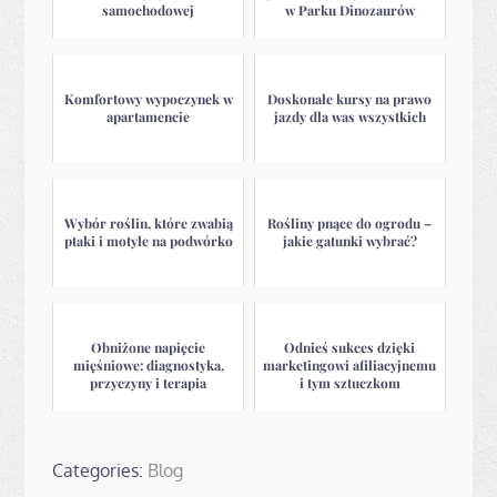
samochodowej
w Parku Dinozaurów
Komfortowy wypoczynek w
Doskonałe kursy na prawo
apartamencie
jazdy dla was wszystkich
Wybór roślin, które zwabią
Rośliny pnące do ogrodu –
ptaki i motyle na podwórko
jakie gatunki wybrać?
Obniżone napięcie
Odnieś sukces dzięki
mięśniowe: diagnostyka,
marketingowi afiliacyjnemu
przyczyny i terapia
i tym sztuczkom
Categories:
Blog