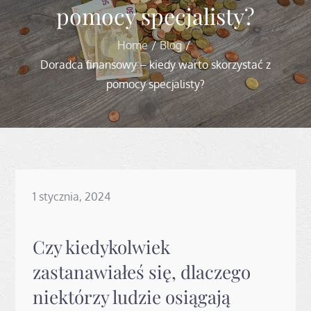
pomocy specjalisty?
Home
Blog
Doradca finansowy – kiedy warto skorzystać z
pomocy specjalisty?
Posted
1 stycznia, 2024
on
Czy kiedykolwiek
zastanawiałeś się, dlaczego
niektórzy ludzie osiągają