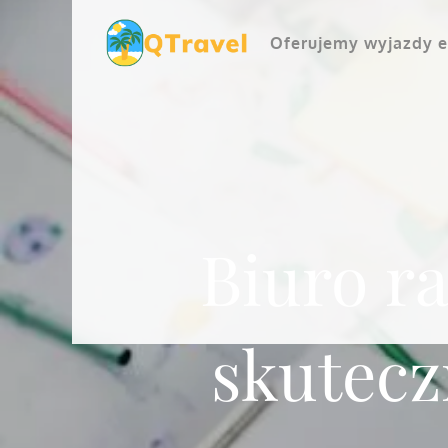
Skip
to
Oferujemy wyjazdy e
content
Biuro r
skutecz