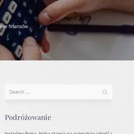
inie finansów
Search
Search
for:
Podróżowanie
Jesteśmy firmą, która stawia na najwyższą jakość i