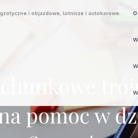
gzotyczne i objazdowe, lotnicze i autokarowe.
O
W
W
achunkowe trój
W
na pomoc w dz