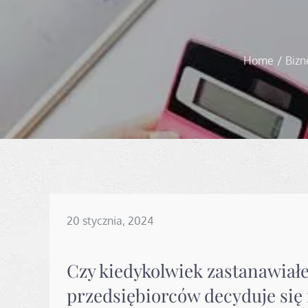
Home
Bizn
Posted
20 stycznia, 2024
on
Czy kiedykolwiek zastanawiałe
przedsiębiorców decyduje się