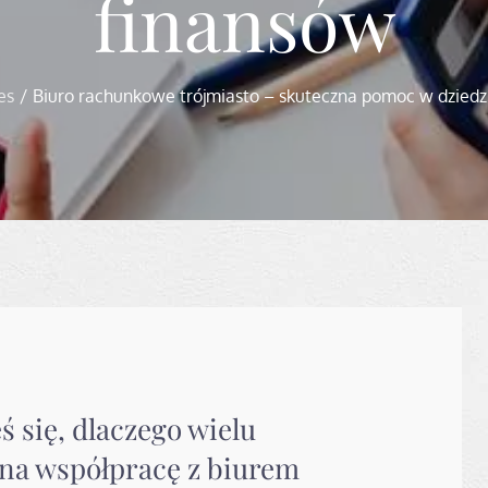
finansów
es
Biuro rachunkowe trójmiasto – skuteczna pomoc w dziedz
ś się, dlaczego wielu
 na współpracę z biurem