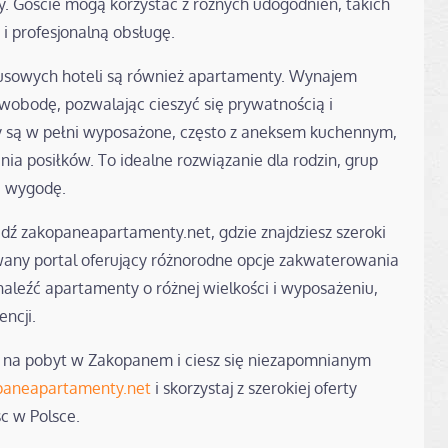
ry. Goście mogą korzystać z różnych udogodnień, takich
 i profesjonalną obsługę.
susowych hoteli są również apartamenty. Wynajem
obodę, pozwalając cieszyć się prywatnością i
są w pełni wyposażone, często z aneksem kuchennym,
a posiłków. To idealne rozwiązanie dla rodzin, grup
 i wygodę.
dź zakopaneapartamenty.net, gdzie znajdziesz szeroki
ny portal oferujący różnorodne opcje zakwaterowania
aleźć apartamenty o różnej wielkości i wyposażeniu,
ncji.
e na pobyt w Zakopanem i ciesz się niezapomnianym
opaneapartamenty.net
i skorzystaj z szerokiej oferty
c w Polsce.