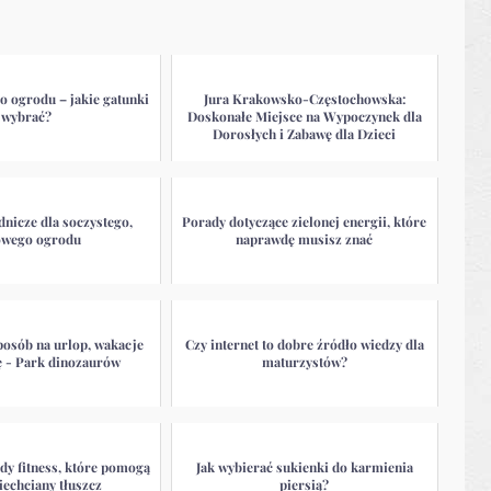
o ogrodu – jakie gatunki
Jura Krakowsko-Częstochowska:
wybrać?
Doskonałe Miejsce na Wypoczynek dla
Dorosłych i Zabawę dla Dzieci
nicze dla soczystego,
Porady dotyczące zielonej energii, które
owego ogrodu
naprawdę musisz znać
posób na urlop, wakacje
Czy internet to dobre źródło wiedzy dla
ę - Park dinozaurów
maturzystów?
dy fitness, które pomogą
Jak wybierać sukienki do karmienia
iechciany tłuszcz
piersią?