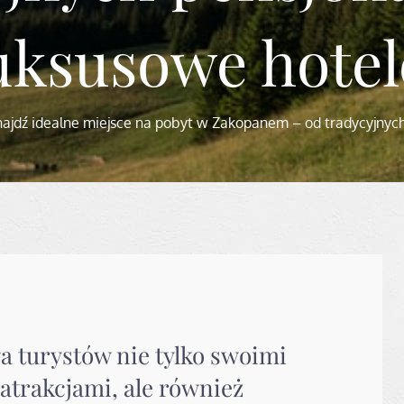
uksusowe hotel
najdź idealne miejsce na pobyt w Zakopanem – od tradycyjnyc
ga turystów nie tylko swoimi
atrakcjami, ale również