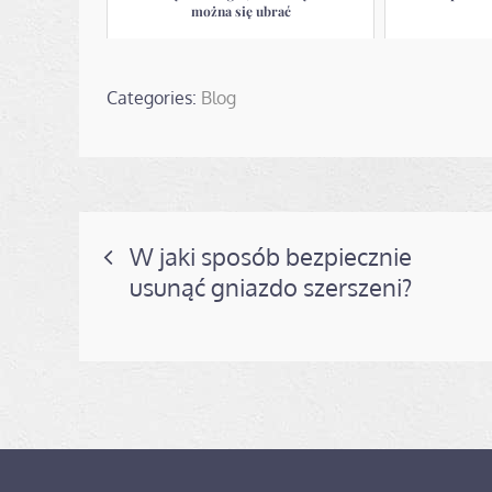
można się ubrać
Categories:
Blog
Nawigacja
W jaki sposób bezpiecznie
usunąć gniazdo szerszeni?
wpisu