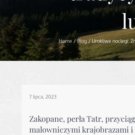
l
Home
Blog
Urokliwe noclegi: Z
Posted
7 lipca, 2023
on
Zakopane, perła Tatr, przycią
malowniczymi krajobrazami i 