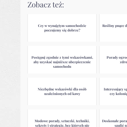
Zobacz też:
Czy w wynajętym samochodzie
Rośliny pnące d
poczujemy się dobrze?
Postępuj zgodnie z tymi wskazówkami,
Porady ogrod
aby uzyskać najniższe ubezpieczenie
zdr
samochodu
Niezbędne wskazówki dla osób
Interesujący s
uzależnionych od kawy
czy koloni
Modowe porady, sztuczki, techniki,
Doskonałe pora
sekrety i strategie, bez których nie
spalić n