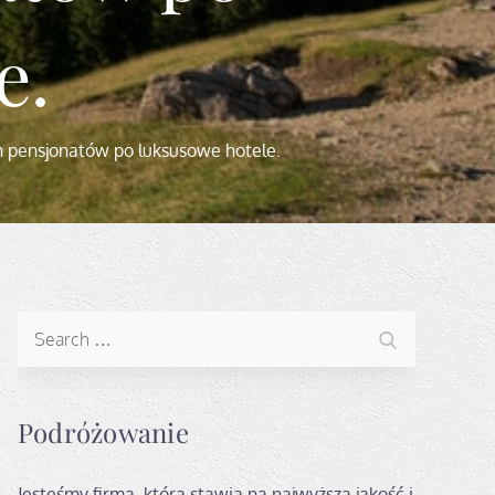
e.
h pensjonatów po luksusowe hotele.
Search
Search
for:
Podróżowanie
Jesteśmy firmą, która stawia na najwyższą jakość i