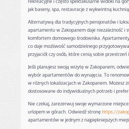
rekreacyjne i często spektakularne widoki na gó
jak baseny, spa, restauracje z wykwintną kuchnią
Alternatywą dla tradycyjnych pensjonatów i luk
apartamentu w Zakopanem daje niezależność i sw
komfortem domowego środowiska. Apartamenty 
co daje możliwość samodzielnego przygotowywani
przyjaciół czy osób, które cenią sobie przestrzeń
Jeśli planujesz swoją wizytę w Zakopanem, odwie
wybór apartamentów do wynajęcia. To renomowa
w różnych lokalizacjach w Zakopanem. Możesz zn
dostosowane do indywidualnych potrzeb i prefere
Nie czekaj, zarezerwuj swoje wymarzone miejsc
urlopem w górach. Odwiedź stronę
https://zak
apartamentów w jednym z najpiękniejszych miejs