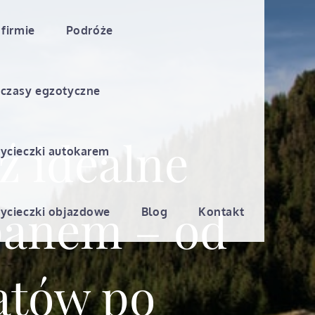
 firmie
Podróże
czasy egzotyczne
ź idealne
ycieczki autokarem
panem – od
ycieczki objazdowe
Blog
Kontakt
atów po