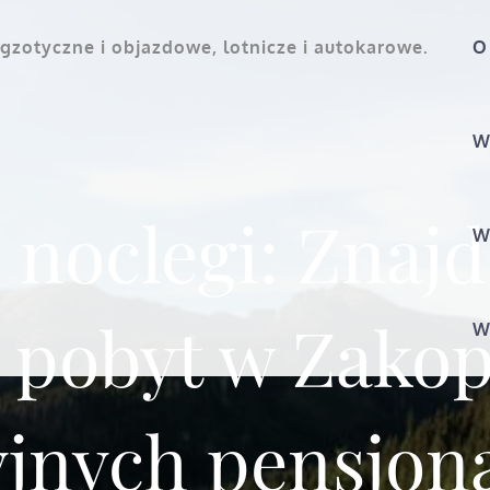
gzotyczne i objazdowe, lotnicze i autokarowe.
O
W
 noclegi: Znajd
W
a pobyt w Zako
W
yjnych pensjon