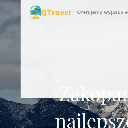
Skip
to
Oferujemy wyjazdy e
content
Zakopan
najlepsz