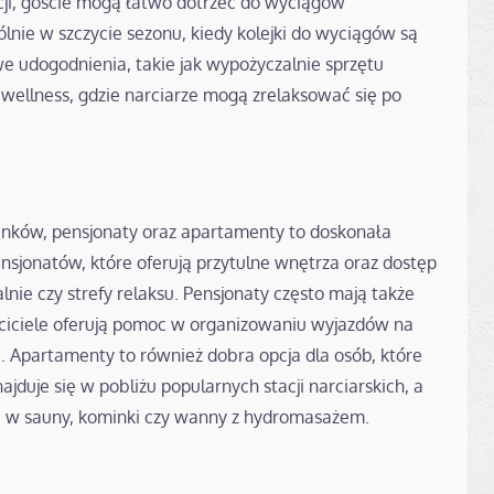
acji, goście mogą łatwo dotrzeć do wyciągów
ólnie w szczycie sezonu, kiedy kolejki do wyciągów są
we udogodnienia, takie jak wypożyczalnie sprzętu
y wellness, gdzie narciarze mogą zrelaksować się po
unków, pensjonaty oraz apartamenty to doskonała
nsjonatów, które oferują przytulne wnętrza oraz dostęp
alnie czy strefy relaksu. Pensjonaty często mają także
łaściciele oferują pomoc w organizowaniu wyjazdów na
u. Apartamenty to również dobra opcja dla osób, które
ajduje się w pobliżu popularnych stacji narciarskich, a
 w sauny, kominki czy wanny z hydromasażem.