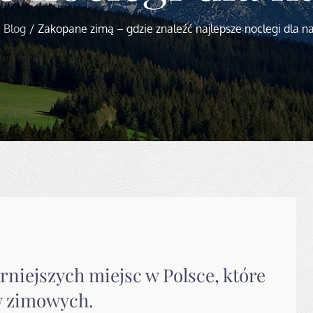
Blog
Zakopane zimą – gdzie znaleźć najlepsze noclegi dla na
rniejszych miejsc w Polsce, które
w zimowych.