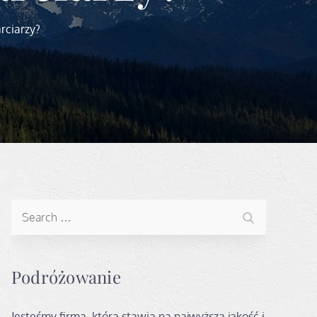
rciarzy?
Search
Search
for:
Podróżowanie
Jesteśmy firmą, która stawia na najwyższą jakość i