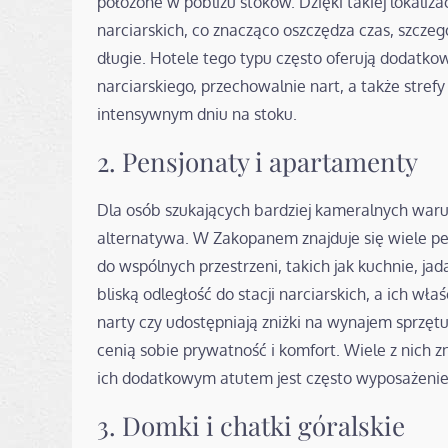
położone w pobliżu stoków. Dzięki takiej lokaliz
narciarskich, co znacząco oszczędza czas, szczeg
długie. Hotele tego typu często oferują dodatko
narciarskiego, przechowalnie nart, a także stref
intensywnym dniu na stoku.
2. Pensjonaty i apartamenty
Dla osób szukających bardziej kameralnych war
alternatywa. W Zakopanem znajduje się wiele pe
do wspólnych przestrzeni, takich jak kuchnie, jad
bliską odległość do stacji narciarskich, a ich w
narty czy udostępniają zniżki na wynajem sprzęt
cenią sobie prywatność i komfort. Wiele z nich zn
ich dodatkowym atutem jest często wyposażenie
3. Domki i chatki góralskie