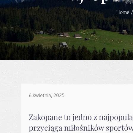
Home
Posted
6 kwietnia, 2025
on
Zakopane to jedno z najpopula
przyciąga miłośników sportó