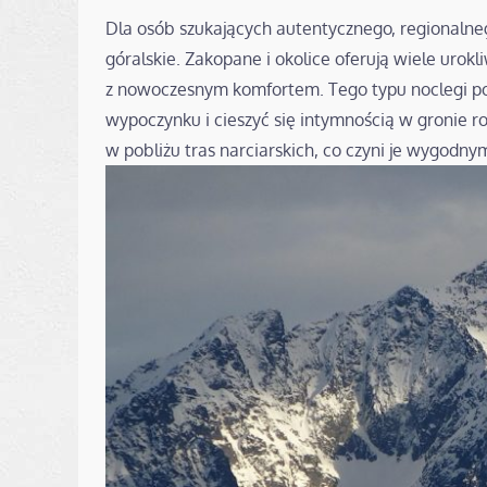
Dla osób szukających autentycznego, regionaln
góralskie. Zakopane i okolice oferują wiele urok
z nowoczesnym komfortem. Tego typu noclegi p
wypoczynku i cieszyć się intymnością w gronie ro
w pobliżu tras narciarskich, co czyni je wygodn