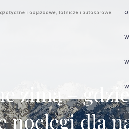
gzotyczne i objazdowe, lotnicze i autokarowe.
O
W
W
e zimą – gdzie
W
e noclegi dla n