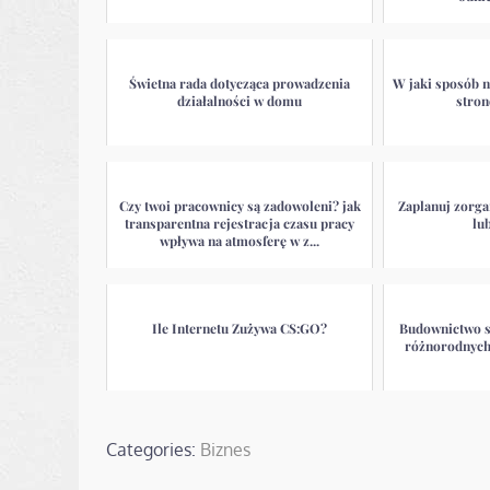
Świetna rada dotycząca prowadzenia
W jaki sposób 
działalności w domu
stron
Czy twoi pracownicy są zadowoleni? jak
Zaplanuj zorg
transparentna rejestracja czasu pracy
lu
wpływa na atmosferę w z...
Ile Internetu Zużywa CS:GO?
Budownictwo si
różnorodnych
Categories:
Biznes