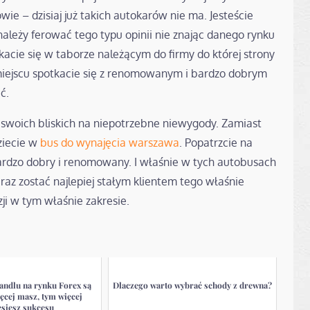
ie – dzisiaj już takich autokarów nie ma. Jesteście
ależy ferować tego typu opinii nie znając danego rynku
kacie się w taborze należącym do firmy do której strony
miejscu spotkacie się z renomowanym i bardzo dobrym
ć.
i swoich bliskich na niepotrzebne niewygody. Zamiast
ziecie w
bus do wynajęcia warszawa
. Popatrzcie na
bardzo dobry i renomowany. I właśnie w tych autobusach
raz zostać najlepiej stałym klientem tego właśnie
ji w tym właśnie zakresie.
andlu na rynku Forex są
Dlaczego warto wybrać schody z drewna?
ęcej masz, tym więcej
esiesz sukcesu