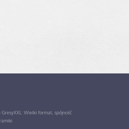
e GresyXXL: Wielki format, spójność
eramiki