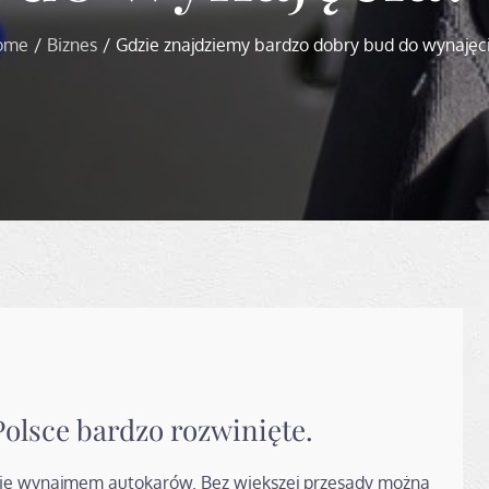
ome
Biznes
Gdzie znajdziemy bardzo dobry bud do wynajęc
olsce bardzo rozwinięte.
 się wynajmem autokarów. Bez większej przesady można