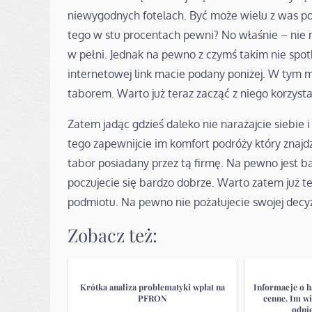
niewygodnych fotelach. Być może wielu z was pow
tego w stu procentach pewni? No właśnie – nie n
w pełni. Jednak na pewno z czymś takim nie spot
internetowej link macie podany poniżej. W tym 
taborem. Warto już teraz zacząć z niego korzysta
Zatem jadąc gdzieś daleko nie narażajcie siebie 
tego zapewnijcie im komfort podróży który znajd
tabor posiadany przez tą firmę. Na pewno jest 
poczujecie się bardzo dobrze. Warto zatem już te
podmiotu. Na pewno nie pożałujecie swojej decyz
Zobacz też:
Krótka analiza problematyki wpłat na
Informacje o h
PFRON
cenne. Im wi
odni