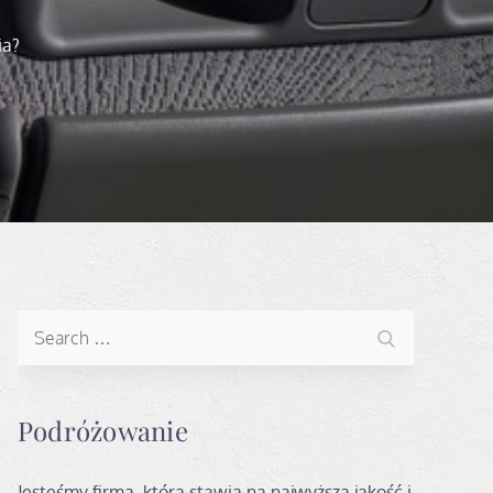
ia?
Search
Search
for:
Podróżowanie
Jesteśmy firmą, która stawia na najwyższą jakość i