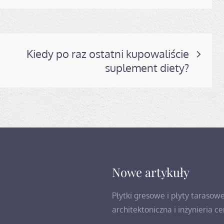
Kiedy po raz ostatni kupowaliście
suplement diety?
Nowe artykuły
Płytki gresowe i płyty tarasow
architektoniczna i inżynieria c