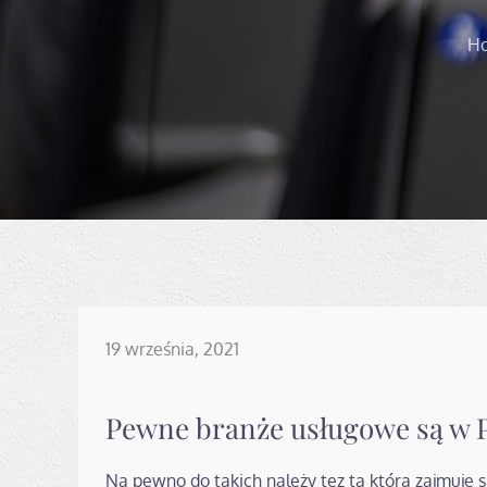
H
Posted
19 września, 2021
on
Pewne branże usługowe są w P
Na pewno do takich należy tez ta która zajmuje