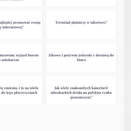
najlepiej promować swoją
Terminal płatniczy w taksówce?
ę internetową?
anizowany wyjazd busem
Zdrowe i pożywne jedzenie z dostawą do
b autokarem
biura
ę zmienia, i to na wielu
Jak wiele znakomitych kancelarii
 do tego płaszczyznach
adwokackich działa na polskim rynku
prawniczym?