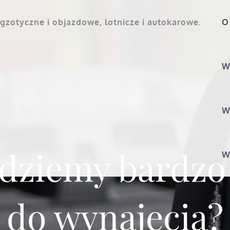
gzotyczne i objazdowe, lotnicze i autokarowe.
O
W
W
jdziemy bardzo
W
do wynajęcia?