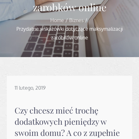
zarobków online
Home
Biznes
Przydatne wskazówki dotyczące maksymalizacji
zarobków online
Posted
11 lutego, 2019
on
Czy chcesz mieć trochę
dodatkowych pieniędzy w
swoim domu? A co z zupełnie