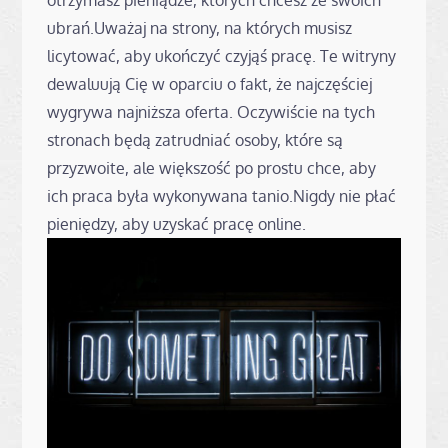
ubrań.Uważaj na strony, na których musisz
licytować, aby ukończyć czyjąś pracę. Te witryny
dewaluują Cię w oparciu o fakt, że najczęściej
wygrywa najniższa oferta. Oczywiście na tych
stronach będą zatrudniać osoby, które są
przyzwoite, ale większość po prostu chce, aby
ich praca była wykonywana tanio.Nigdy nie płać
pieniędzy, aby uzyskać pracę online.