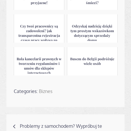
przyjazne!
śmieci?
Czy twoi pracownicy są
Odzyskaj nadzieję dzięki
zadowoleni? jak
tym prostym wskazówkom
transparentna rejestracja
dotyczącym sprzedaży
czasu pracy wpływa na
domu
atmosferę w z...
Rola kancelarii prawnych w
Busem do Belgii podróżuje
tworzeniu regulaminów i
wiele osób
umów dla sklepów
internetowych
Categories:
Biznes
Nawigacja
Problemy z samochodem? Wypróbuj te