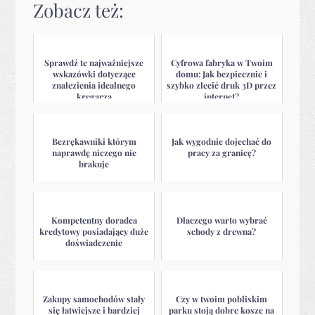
Zobacz też:
Sprawdź te najważniejsze
Cyfrowa fabryka w Twoim
wskazówki dotyczące
domu: Jak bezpiecznie i
znalezienia idealnego
szybko zlecić druk 3D przez
kręgarza
internet?
Bezrękawniki którym
Jak wygodnie dojechać do
naprawdę niczego nie
pracy za granicę?
brakuje
Kompetentny doradca
Dlaczego warto wybrać
kredytowy posiadający duże
schody z drewna?
doświadczenie
Zakupy samochodów stały
Czy w twoim pobliskim
się łatwiejsze i bardziej
parku stoją dobre kosze na