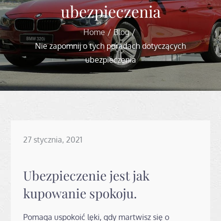
ubezpieczenia
Home
Blog
Nie zapomnij o tych poradach dotyczących
ubezpieczenia
Posted
27 stycznia, 2021
on
Ubezpieczenie jest jak
kupowanie spokoju.
Pomaga uspokoić lęki, gdy martwisz się o