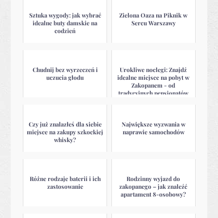
Sztuka wygody: jak wybrać
Zielona Oaza na Piknik w
idealne buty damskie na
Sercu Warszawy
codzień
Chudnij bez wyrzeczeń i
Urokliwe noclegi: Znajdź
uczucia głodu
idealne miejsce na pobyt w
Zakopanem - od
tradycyjnych pensjonatów
po luksu...
Czy już znalazłeś dla siebie
Największe wyzwania w
miejsce na zakupy szkockiej
naprawie samochodów
whisky?
Różne rodzaje baterii i ich
Rodzinny wyjazd do
zastosowanie
zakopanego – jak znaleźć
apartament 8-osobowy?