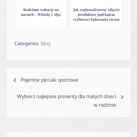
Rodzinne wakacje na
Jak zoptymalizować zdjęcia
nartach – Włochy i Alpy
produktów pod kątem
szybkości ładowania strony
Categories:
Blog
Nawigacja
Pojemne plecaki sportowe
wpisu
Wybierz najlepsze prezenty dla małych dzieci
w rodzinie
Search