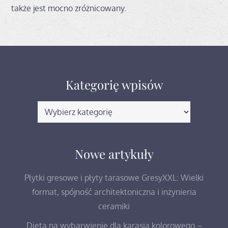
także jest mocno zróżnicowany.
Kategorię wpisów
Kategorię
wpisów
Nowe artykuły
Płytki gresowe i płyty tarasowe GresyXXL: Wielki
format, spójność architektoniczna i inżynieria
ceramiki
Dieta na wybarwienie dla karasia kolorowego –