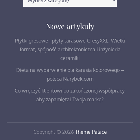
wpisów
Nowe artykuły
Płytki gresowe i płyty tarasowe GresyXXL: Wielki
format, spójność architektoniczna i inżynieria
ceramiki
Dieta na wybarwienie dla karasia kolorowego –
poleca Narybek.com
Co wręczyć klientowi po zakończonej współpracy,
aby zapamiętał Twoją markę?
Copyright © 2026
Theme Palace