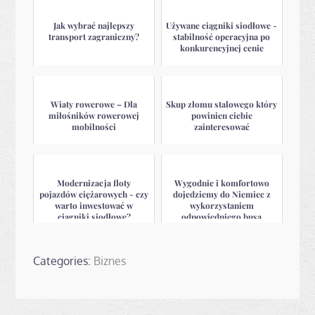
Jak wybrać najlepszy
Używane ciągniki siodłowe -
transport zagraniczny?
stabilność operacyjna po
konkurencyjnej cenie
Wiaty rowerowe – Dla
Skup złomu stalowego który
miłośników rowerowej
powinien ciebie
mobilności
zainteresować
Modernizacja floty
Wygodnie i komfortowo
pojazdów ciężarowych - czy
dojedziemy do Niemiec z
warto inwestować w
wykorzystaniem
ciągniki siodłowe?
odpowiedniego busa
Categories:
Biznes