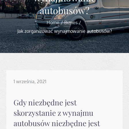
autobusów?
Home
Biznes
Jak zorganizować wynajmowanie autobusów?
Posted
1 września, 2021
on
Gdy niezbędne jest
skorzystanie z wynajmu
autobusów niezbędne jest