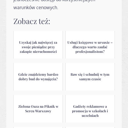
warunków cenowych.
Zobacz też:
Uzyskaj jak najwięcej za
Usługi księgowe w ursusie –
swoje pieniądze przy
dlaczego warto zaufać
zakupie nieruchomości
profesjonalistom?
Gdzie znajdziemy bardzo
Baw się i schudnij w tym
dobry bud do wynajęcia?
samym czasie
Zielona Oaza na Piknik w
Gadżety reklamowe a
Sercu Warszawy
promocja w szkołach i
uczelniach