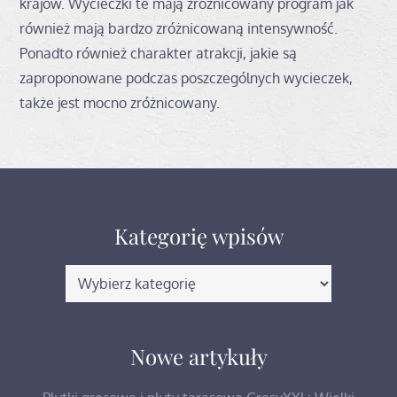
krajów. Wycieczki te mają zróżnicowany program jak
również mają bardzo zróżnicowaną intensywność.
Ponadto również charakter atrakcji, jakie są
zaproponowane podczas poszczególnych wycieczek,
także jest mocno zróżnicowany.
Kategorię wpisów
Kategorię
wpisów
Nowe artykuły