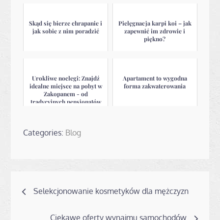
Skąd się bierze chrapanie i
Pielęgnacja karpi koi – jak
jak sobie z nim poradzić
zapewnić im zdrowie i
piękno?
Urokliwe noclegi: Znajdź
Apartament to wygodna
idealne miejsce na pobyt w
forma zakwaterowania
Zakopanem - od
tradycyjnych pensjonatów
po luksu...
Categories:
Blog
Nawigacja
Selekcjonowanie kosmetyków dla mężczyzn
wpisu
Ciekawe oferty wynajmu samochodów