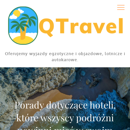
Skip
to
content
Oferujemy wyjazdy egzotyczne i objazdowe, lotnicze i
autokarowe.
Porady dotyczące hoteli,
które wszyscy podróżni