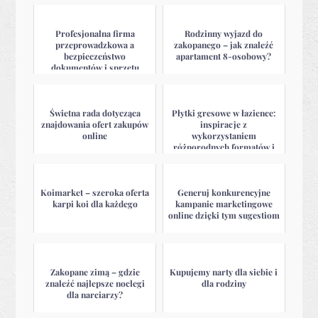
Profesjonalna firma
Rodzinny wyjazd do
przeprowadzkowa a
zakopanego – jak znaleźć
bezpieczeństwo
apartament 8-osobowy?
dokumentów i sprzętu
biurowego
Świetna rada dotycząca
Płytki gresowe w łazience:
znajdowania ofert zakupów
inspiracje z
online
wykorzystaniem
różnorodnych formatów i
tekstur
Koimarket – szeroka oferta
Generuj konkurencyjne
karpi koi dla każdego
kampanie marketingowe
online dzięki tym sugestiom
Zakopane zimą – gdzie
Kupujemy narty dla siebie i
znaleźć najlepsze noclegi
dla rodziny
dla narciarzy?