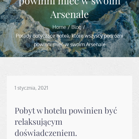
powinni mieć w swoim
Arsenale
Home
Blog
Porady dotyczące hoteli, które wszyscy podróżni
powinni mieć w swoim Arsenale
Posted
1 stycznia, 2021
on
Pobyt w hotelu powinien być
relaksującym
doświadczeniem.