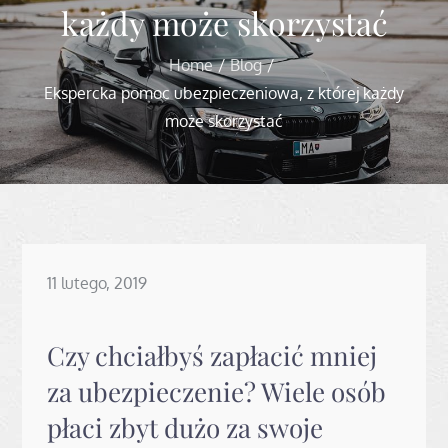
każdy może skorzystać
Home
Blog
Ekspercka pomoc ubezpieczeniowa, z której każdy
może skorzystać
Posted
11 lutego, 2019
on
Czy chciałbyś zapłacić mniej
za ubezpieczenie? Wiele osób
płaci zbyt dużo za swoje