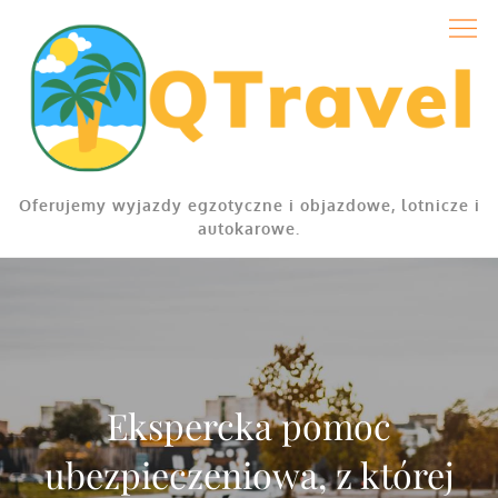
Skip
to
content
Oferujemy wyjazdy egzotyczne i objazdowe, lotnicze i
autokarowe.
Ekspercka pomoc
ubezpieczeniowa, z której