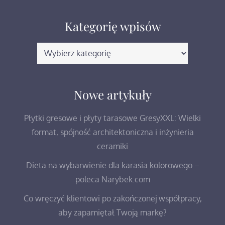
Kategorię wpisów
Kategorię
wpisów
Nowe artykuły
Płytki gresowe i płyty tarasowe GresyXXL: Wielki
format, spójność architektoniczna i inżynieria
ceramiki
Dieta na wybarwienie dla karasia kolorowego –
poleca Narybek.com
Co wręczyć klientowi po zakończonej współpracy,
aby zapamiętał Twoją markę?