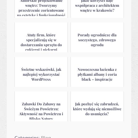
Autorskie projektowanie
Jakie korzyści daje
wnętrz: Tworzymy
współpraca z architektem
przestrzenie zorientowane
wnętrz w krakowie?
na estetykę i funkcjonalność
Atuty firm, które
Porady ogrodnicze dla
specjalizują się w
soczystego, zdrowego
dostarczaniu sprzętu do
ogrodu
cukierni i piekarni
Świetne wskazówki, jak
Nowoczesna łazienka z
najlepiej wykorzystać
płytkami albany i coria
WordPress
black – inspiracje
Zabawki Do Zabawy na
Jak pozbyć się zabrudzeń,
Świeżym Powietrzu:
które wydają się niemożliwe
Aktywność na Powietrzu i
do usunięcia?
Blisko Natury