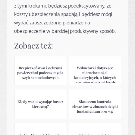
z tymi krokami, będziesz podekscytowany, że
koszty ubezpieczenia spadają i będziesz mógł
wydać zaoszczędzone pieniądze na
ubezpieczenie w bardziej produktywny sposób.
Zobacz też:
Bezpieczeństwo i ochrona
Wskazówki dotyczące
powierzchni podczas mycia
nieruchomości
szyb samochodowych
komercyjnych, o których
powinien wiedzieć każdy
kupujący i sprzeda...
Kiedy warto wynająć busa z
Skuteczna kontrola
kierowcą?
chwastów w zbożach dzięki
fundamentum 700 wg