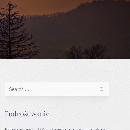
Search
Search
for:
Podróżowanie
Jesteśmy firmą, która stawia na najwyższą jakość i