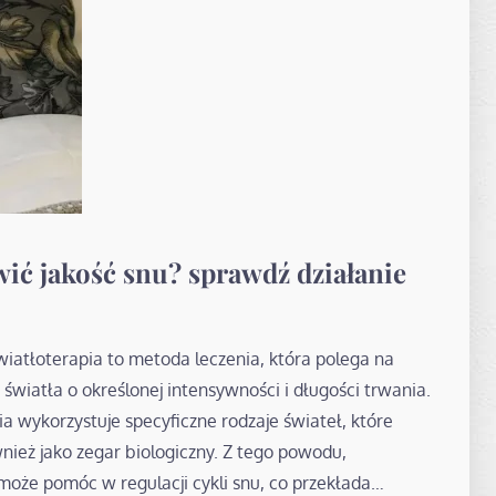
ić jakość snu? sprawdź działanie
Światłoterapia to metoda leczenia, która polega na
wiatła o określonej intensywności i długości trwania.
a wykorzystuje specyficzne rodzaje świateł, które
eż jako zegar biologiczny. Z tego powodu,
oże pomóc w regulacji cykli snu, co przekłada…