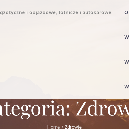
gzotyczne i objazdowe, lotnicze i autokarowe.
O
W
W
W
tegoria:
Zdrow
Home
Zdrowie