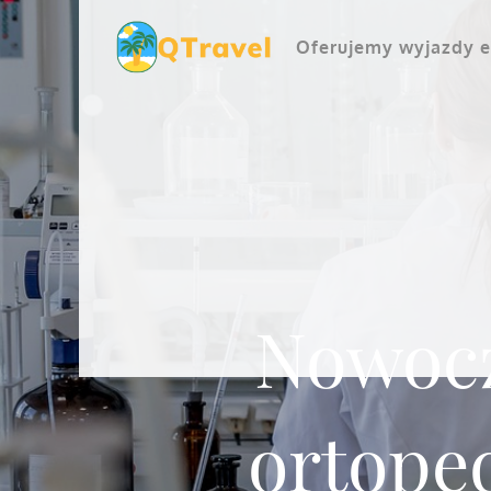
Skip
to
Oferujemy wyjazdy e
content
Nowocz
ortope