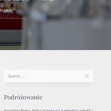
szawie
Search
Search
for:
Podróżowanie
Jesteśmy firmą, która stawia na najwyższą jakość i