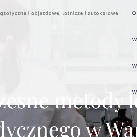
gzotyczne i objazdowe, lotnicze i autokarowe.
O
W
W
esne metody l
W
dycznego w Wa