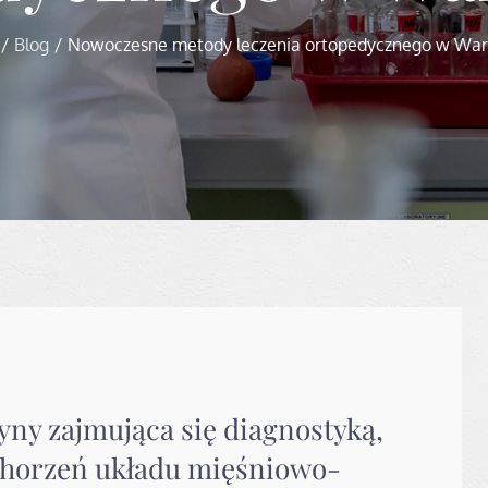
Blog
Nowoczesne metody leczenia ortopedycznego w War
yny zajmująca się diagnostyką,
schorzeń układu mięśniowo-