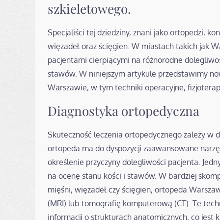
szkieletowego.
Specjaliści tej dziedziny, znani jako ortopedzi, k
więzadeł oraz ścięgien. W miastach takich jak 
pacjentami cierpiącymi na różnorodne dolegliwo
stawów. W niniejszym artykule przedstawimy n
Warszawie, w tym techniki operacyjne, fizjoterap
Diagnostyka ortopedyczna
Skuteczność leczenia ortopedycznego zależy w d
ortopeda ma do dyspozycji zaawansowane narzęd
określenie przyczyny dolegliwości pacjenta. Je
na ocenę stanu kości i stawów. W bardziej skom
mięśni, więzadeł czy ścięgien, ortopeda Wars
(MRI) lub tomografię komputerową (CT). Te tech
informacji o strukturach anatomicznych, co jest 